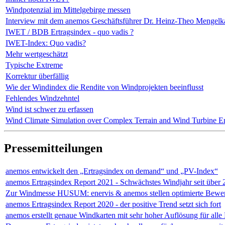
Windpotenzial im Mittelgebirge messen
Interview mit dem anemos Geschäftsführer Dr. Heinz-Theo Mengel
IWET / BDB Ertragsindex - quo vadis ?
IWET-Index: Quo vadis?
Mehr wertgeschätzt
Typische Extreme
Korrektur überfällig
Wie der Windindex die Rendite von Windprojekten beeinflusst
Fehlendes Windzehntel
Wind ist schwer zu erfassen
Wind Climate Simulation over Complex Terrain and Wind Turbine E
Pressemitteilungen
anemos entwickelt den „Ertragsindex on demand“ und „PV-Index“
anemos Ertragsindex Report 2021 - Schwächstes Windjahr seit über 
Zur Windmesse HUSUM: enervis & anemos stellen optimierte Bewert
anemos Ertragsindex Report 2020 - der positive Trend setzt sich fort
anemos erstellt genaue Windkarten mit sehr hoher Auflösung für all