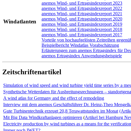
anemos Wind- und Ertragsindexreport 2023
anemos Wind- und Ertragsindexreport 2022
anemos Wind- und Ertragsindexreport 2021
anemos Wind- und Ertragsindexreport 2020
Windatlanten
anemos Wind- und Ertragsindexreport 2019
anemos Wind- und Ertragsindexreport 2018
anemos Wind- und Ertragsindexreport 2017
Vorteile von hochaufgelösten Zeitreihen gegenü
Beispielbericht Windatlas Vorabschätzung
Erläuterungen zum anemos Ertragsindex für 
anemos Ertragsindex Anwendungsbeispiele
Zeitschriftenartikel
Simulation of wind speed and wind turbine yield time series by a m
Synthetische Wetterdaten für Ausbreitungsrechnungen – standortgenau
A wind atlas for Germany and the effect of remodeling
Interview mit dem anemos Geschäftsführer Dr. Heinz-Theo Mengel
Gute Turbinentechnik erzeugt 20,8 Terawattstunden im Monat
(Arti
Mit Big Data Windkraftanlagen optimieren
(
Artikel bei Hamburg Ne
Electricity production by wind turbines as a means for the verificatio
Immer noch IWET?