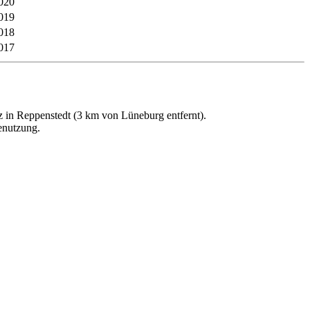
020
019
018
017
z in Reppenstedt (3 km von Lüneburg entfernt).
enutzung.