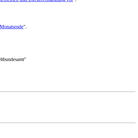
h Monatsende
".
weltbundesamt"