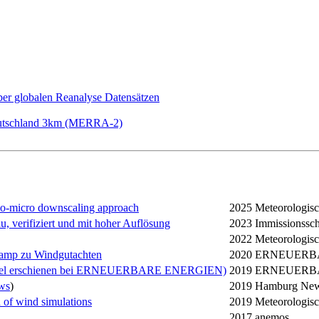
ber globalen Reanalyse Datensätzen
Deutschland 3km (MERRA-2)
eso-micro downscaling approach
2025
Meteorologisch
, verifiziert und mit hoher Auflösung
2023
Immissionssc
2022
Meteorologisch
kamp zu Windgutachten
2020
ERNEUERBAR
kel erschienen bei ERNEUERBARE ENERGIEN)
2019
ERNEUERB
ws
)
2019
Hamburg Ne
n of wind simulations
2019
Meteorologisch
2017
anemos