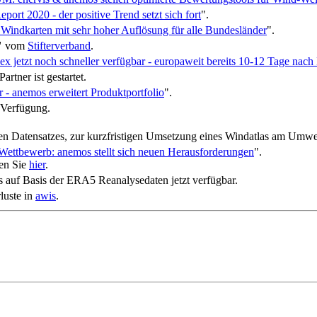
port 2020 - der positive Trend setzt sich fort
".
 Windkarten mit sehr hoher Auflösung für alle Bundesländer
".
"
vom
Stifterverband
.
x jetzt noch schneller verfügbar - europaweit bereits 10-12 Tage nac
artner ist gestartet.
 - anemos erweitert Produktportfolio
".
 Verfügung.
iteten Datensatzes, zur kurzfristigen Umsetzung eines Windatlas am Um
ettbewerb: anemos stellt sich neuen Herausforderungen
".
den Sie
hier
.
 auf Basis der ERA5 Reanalysedaten jetzt verfügbar.
luste in
awis
.