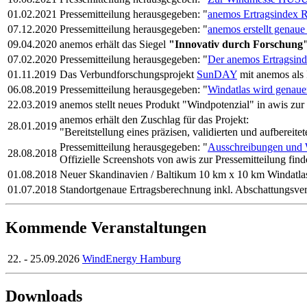
01.02.2021
Pressemitteilung herausgegeben: "
anemos Ertragsindex Re
07.12.2020
Pressemitteilung herausgegeben: "
anemos erstellt genaue
09.04.2020
anemos erhält das Siegel
"Innovativ durch Forschung
07.02.2020
Pressemitteilung herausgegeben: "
Der anemos Ertragsinde
01.11.2019
Das Verbundforschungsprojekt
SunDAY
mit anemos als P
06.08.2019
Pressemitteilung herausgegeben: "
Windatlas wird genauer
22.03.2019
anemos stellt neues Produkt "Windpotenzial" in awis zur
anemos erhält den Zuschlag für das Projekt:
28.01.2019
"Bereitstellung eines präzisen, validierten und aufbere
Pressemitteilung herausgegeben: "
Ausschreibungen und W
28.08.2018
Offizielle Screenshots von awis zur Pressemitteilung fin
01.08.2018
Neuer Skandinavien / Baltikum 10 km x 10 km Windatlas
01.07.2018
Standortgenaue Ertragsberechnung inkl. Abschattungsver
Kommende Veranstaltungen
22. - 25.09.2026
WindEnergy Hamburg
Downloads