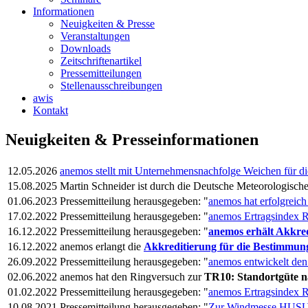
Informationen
Neuigkeiten & Presse
Veranstaltungen
Downloads
Zeitschriftenartikel
Pressemitteilungen
Stellenausschreibungen
awis
Kontakt
Neuigkeiten & Presseinformationen
12.05.2026
anemos stellt mit Unternehmensnachfolge Weichen für d
15.08.2025
Martin Schneider ist durch die Deutsche Meteorologische
01.06.2023
Pressemitteilung herausgegeben: "
anemos hat erfolgreic
17.02.2022
Pressemitteilung herausgegeben: "
anemos Ertragsindex R
16.12.2022
Pressemitteilung herausgegeben: "
anemos erhält Akkre
16.12.2022
anemos erlangt die
Akkreditierung für die Bestimmung
26.09.2022
Pressemitteilung herausgegeben: "
anemos entwickelt de
02.06.2022
anemos hat den Ringversuch zur
TR10: Standortgüte 
01.02.2022
Pressemitteilung herausgegeben: "
anemos Ertragsindex R
10.08.2021
Pressemitteilung herausgegeben: "
Zur Windmesse HUSUM: 