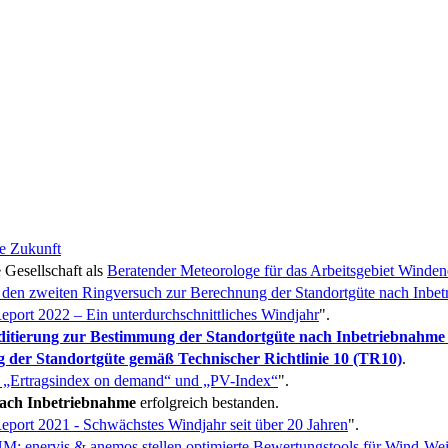
ie Zukunft
 Gesellschaft als
Beratender Meteorologe für das Arbeitsgebiet Winde
h den zweiten Ringversuch zur Berechnung der Standortgüte nach Inbe
eport 2022 – Ein unterdurchschnittliches Windjahr
".
ditierung zur Bestimmung der Standortgüte nach Inbetriebnahme
 der Standortgüte gemäß Technischer Richtlinie 10 (TR10)
.
n „Ertragsindex on demand“ und „PV-Index“
".
nach Inbetriebnahme
erfolgreich bestanden.
eport 2021 - Schwächstes Windjahr seit über 20 Jahren
".
enervis & anemos stellen optimierte Bewertungstools für Wind-Weit