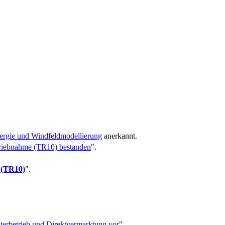
nergie und Windfeldmodellierung
anerkannt.
triebnahme (TR10) bestanden
".
 (TR10)
".
erbetrieb und Direktvermarktung vor
".